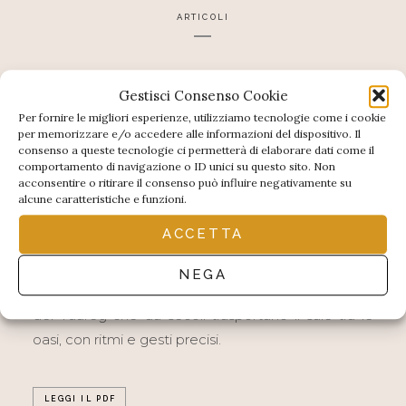
ARTICOLI
Le inarrestabili carovane
Gestisci Consenso Cookie
Per fornire le migliori esperienze, utilizziamo tecnologie come i cookie
del sale
per memorizzare e/o accedere alle informazioni del dispositivo. Il
consenso a queste tecnologie ci permetterà di elaborare dati come il
comportamento di navigazione o ID unici su questo sito. Non
acconsentire o ritirare il consenso può influire negativamente su
AFRICA – NR 1/2019
I
alcune caratteristiche e funzioni.
ACCETTA
l deserto del Niger è infestato di banditi, jihadisti
e trafficanti. Le attività criminali sconvolgono le
NEGA
società tradizionali, ma non arrestano le carovane
dei Tuareg che da secoli trasportano il sale tra le
oasi, con ritmi e gesti precisi.
LEGGI IL PDF