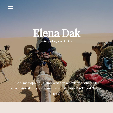
Elena Dak
antropologa scrittrice
“...noi (antropologi) siamo venditori ambulanti di anomalie,
spacciatori di stranezze, mercanti di stupore...” (Clifford Geertz,
1984)