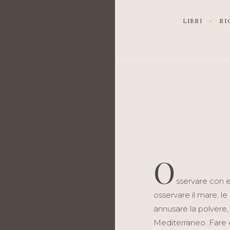
LIBRI
R
O
sservare con e
osservare il mare, le
annusare la polvere, 
Mediterraneo. Fare 