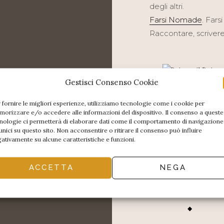
degli altri.
Farsi Nomade
. Fars
Raccontare, scrivere,
Gestisci Consenso Cookie
Brina e il Buio
 fornire le migliori esperienze, utilizziamo tecnologie come i cookie per
orizzare e/o accedere alle informazioni del dispositivo. Il consenso a queste
◆
nologie ci permetterà di elaborare dati come il comportamento di navigazione
unici su questo sito. Non acconsentire o ritirare il consenso può influire
ativamente su alcune caratteristiche e funzioni.
ACCETTA
NEGA
Io cammino con 
nomadi
◆