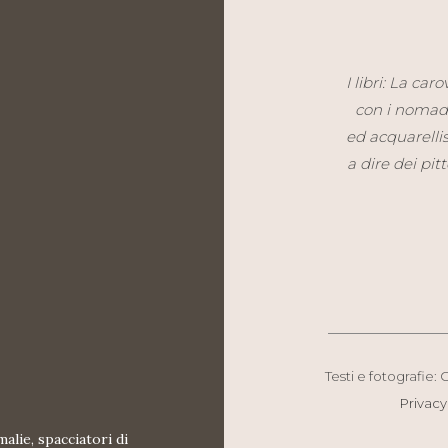
I libri: La ca
con i nomadi
ed acquarellis
a dire dei pit
Testi e fotografie:
Privacy
malie, spacciatori di