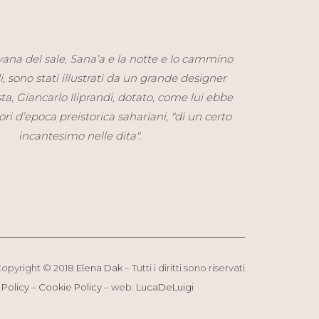
rovana del sale, Sana’a e la notte e Io cammino
, sono stati illustrati da un grande designer
ta, Giancarlo Iliprandi, dotato, come lui ebbe
tori d’epoca preistorica sahariani,
"di un certo
incantesimo nelle dita"
.
 Copyright © 2018
Elena Dak
– Tutti i diritti sono riservati.
 Policy
–
Cookie Policy
– web:
LucaDeLuigi