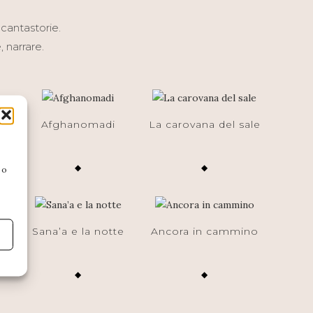
i cantastorie.
 narrare.
Afghanomadi
La carovana del sale
◆
◆
 o
Sana’a e la notte
Ancora in cammino
i
◆
◆