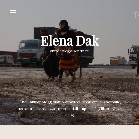
Elena Dak
antropologa scrittrice
“...noi (antropologi) siamo venditori ambulanti di anomalie,
spacciatori di stranezze, mercanti di stupore...” (Clifford Geertz,
1984)