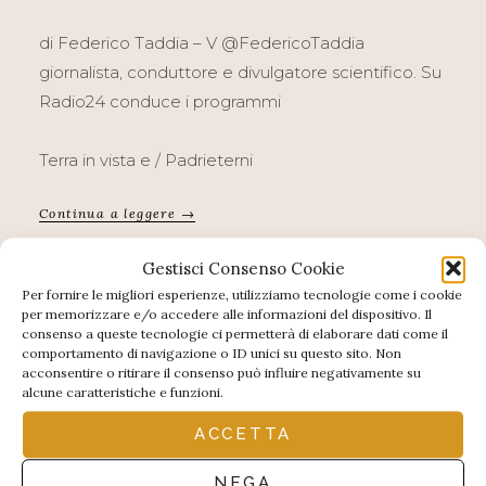
di Federico Taddia – V @FedericoTaddia
giornalista, conduttore e divulgatore scientifico. Su
Radio24 conduce i programmi
Terra in vista e / Padrieterni
Continua a leggere →
Gestisci Consenso Cookie
Per fornire le migliori esperienze, utilizziamo tecnologie come i cookie
per memorizzare e/o accedere alle informazioni del dispositivo. Il
consenso a queste tecnologie ci permetterà di elaborare dati come il
comportamento di navigazione o ID unici su questo sito. Non
acconsentire o ritirare il consenso può influire negativamente su
alcune caratteristiche e funzioni.
INTERVISTE
ACCETTA
22.FFDL – NOTES – ELENA DAK –
NEGA