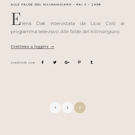
ALLE FALDE DEL KILIMANGIARO – RAI 3 – 2008
E
lena Dak intervistata da Licia Colò al
programma televisivo
Alle falde del Kilimangiaro.
Continua a leggere →
1
2
Paginazione