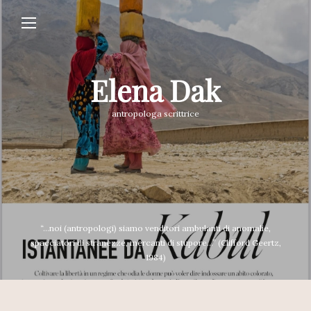
Elena Dak
antropologa scrittrice
“...noi (antropologi) siamo venditori ambulanti di anomalie,
spacciatori di stranezze, mercanti di stupore...” (Clifford Geertz,
1984)