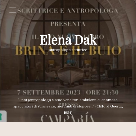
Elena Dak
antropologa scrittrice
“...noi (antropologi) siamo venditori ambulanti di anomalie,
spacciatori di stranezze, mercanti di stupore...” (Clifford Geertz,
1984)